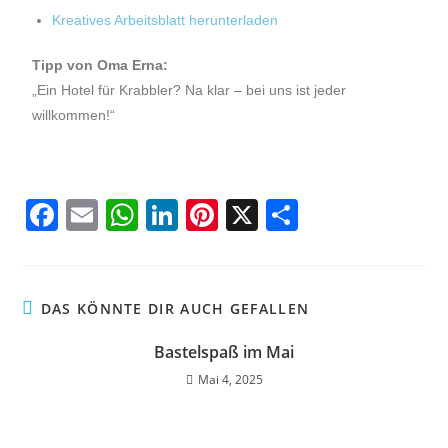
Kreatives Arbeitsblatt herunterladen
Tipp von Oma Erna:
„Ein Hotel für Krabbler? Na klar – bei uns ist jeder
willkommen!“
F
E
W
Li
Pi
X
T
a
m
h
n
nt
ei
c
ai
at
k
er
le
e
l
s
e
e
n
DAS KÖNNTE DIR AUCH GEFALLEN
b
A
dI
st
Bastelspaß im Mai
o
p
n
Mai 4, 2025
o
p
k