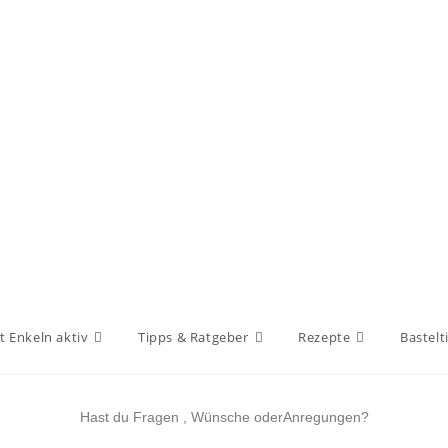
t Enkeln aktiv
Tipps & Ratgeber
Rezepte
Bastelt
Hast du Fragen , Wünsche oderAnregungen?