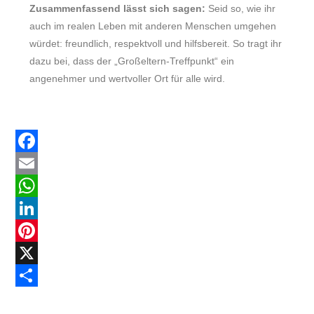
Zusammenfassend lässt sich sagen:
Seid so, wie ihr
auch im realen Leben mit anderen Menschen umgehen
würdet: freundlich, respektvoll und hilfsbereit. So tragt ihr
dazu bei, dass der „Großeltern-Treffpunkt“ ein
angenehmer und wertvoller Ort für alle wird.
F
a
E
c
m
W
e
a
h
L
b
i
a
i
P
o
l
t
n
i
X
o
s
k
n
T