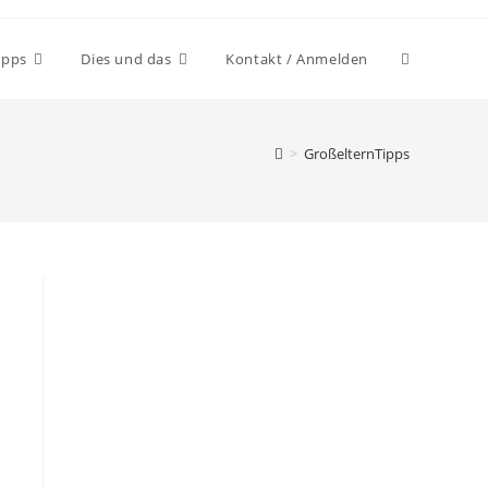
ipps
Dies und das
Kontakt / Anmelden
>
GroßelternTipps