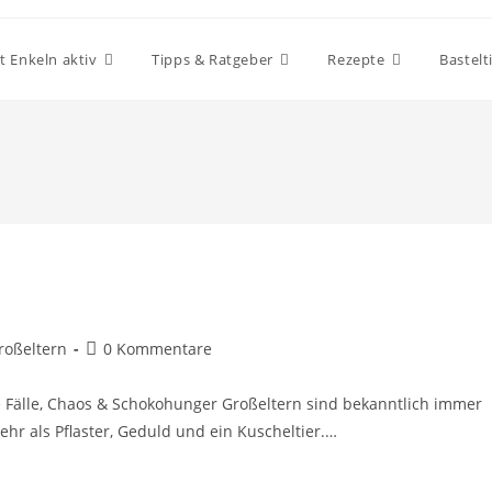
t Enkeln aktiv
Tipps & Ratgeber
Rezepte
Bastelt
Großeltern
0 Kommentare
le Fälle, Chaos & Schokohunger Großeltern sind bekanntlich immer
ehr als Pflaster, Geduld und ein Kuscheltier.…