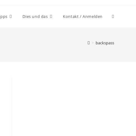
ipps
Dies und das
Kontakt / Anmelden
>
backspass