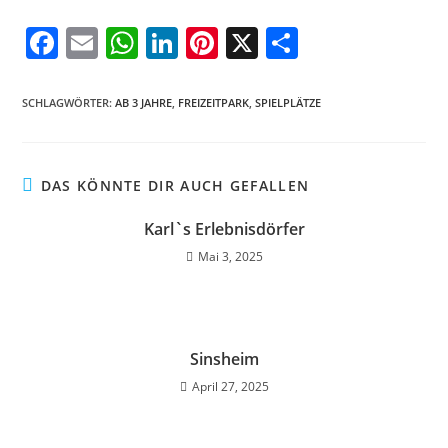
F
E
W
Li
Pi
X
T
a
m
h
n
nt
ei
c
ai
at
k
er
le
SCHLAGWÖRTER
:
AB 3 JAHRE
,
FREIZEITPARK
,
SPIELPLÄTZE
e
l
s
e
e
n
b
A
dI
st
DAS KÖNNTE DIR AUCH GEFALLEN
o
p
n
o
p
Karl`s Erlebnisdörfer
k
Mai 3, 2025
Sinsheim
April 27, 2025